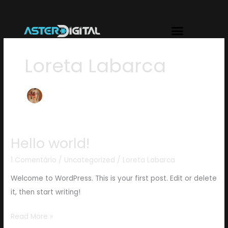
Ir
para
Menu
o
conteúdo
Loreta Labarca
Hello world!
Hello
world!
1 Comentário
/
Uncategorized
/
Loreta Labarca
Welcome to WordPress. This is your first post. Edit or delete
it, then start writing!
Read More »