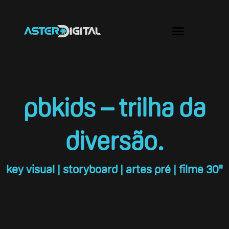
Ir
para
Menu
o
conteúdo
pbkids – trilha da
diversão.
key visual | storyboard | artes pré | filme 30"