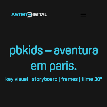
Ir
para
Menu
o
conteúdo
pbkids – aventura
em paris.
key visual | storyboard | frames | filme 30"