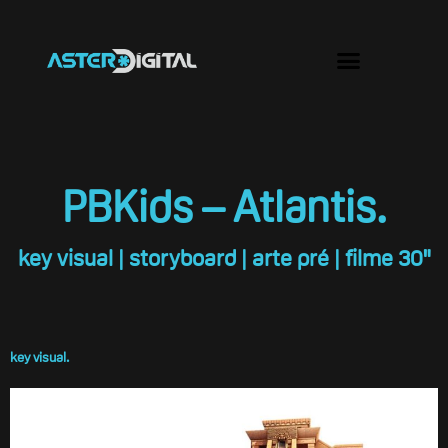
Ir
para
Menu
o
conteúdo
PBKids – Atlantis.
key visual | storyboard | arte pré | filme 30"
key visual.