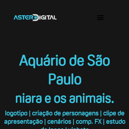
Ir
para
Menu
o
conteúdo
Aquário de São
Paulo
niara e os animais.
logotipo | criação de personagens | clipe de
apresentação | cenários | comp. FX | estudo