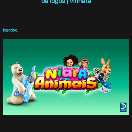
de logos | vinheta
logotipo.